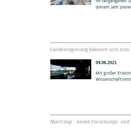
Im vergangenen Ja
diesem Jahr planen
Landesregierung bekennt sich zum 
04.06.2021
Mit großer Erleic
Wissenschaftsmin
MariCoup - neues Forschungs- und 